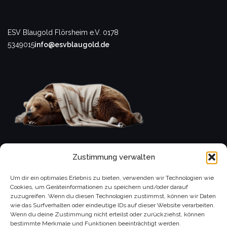
ESV Blaugold Flörsheim e.V.
0178
5349015
info@esvblaugold.de
Zustimmung verwalten
Um dir ein optimales Erlebnis zu bieten, verwenden wir Technologien wie
Cookies, um Geräteinformationen zu speichern und/oder darauf
zuzugreifen. Wenn du diesen Technologien zustimmst, können wir Daten
wie das Surfverhalten oder eindeutige IDs auf dieser Website verarbeiten.
Wenn du deine Zustimmung nicht erteilst oder zurückziehst, können
bestimmte Merkmale und Funktionen beeinträchtigt werden.